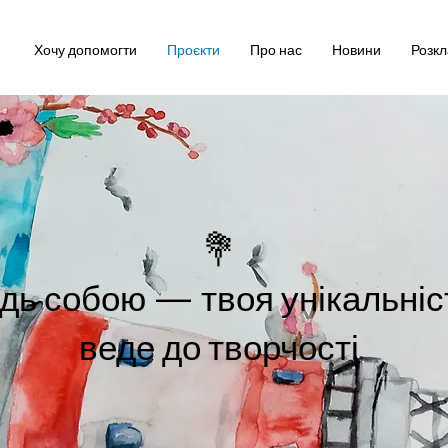
Хочу допомогти
Проєкти
Про нас
Новини
Розк
💐
дь собою — твоя унікальніс
веде до творчості