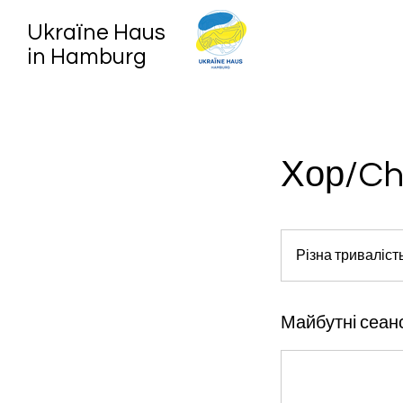
Ukraїne Haus
in Hamburg
Хор/Ch
Різна триваліст
Майбутні сеан