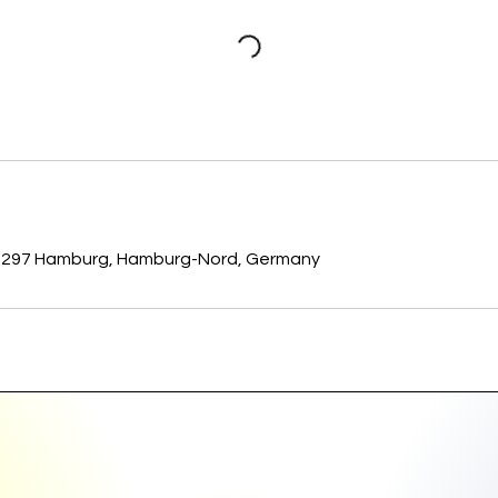
и
в
а
л
і
с
т
ь
22297 Hamburg, Hamburg-Nord, Germany