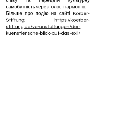
співу та передати культурну
самобутність через голос і гармонію.
Більше про подію на сайті Körber-
Stiftung:
https://koerber-
stiftung.de/veranstaltungen/der-
kuenstlerische-blick-auf-das-exil/