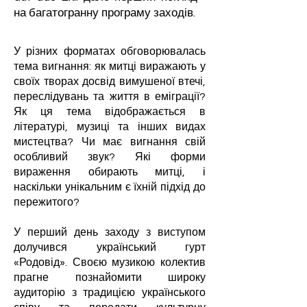
на багатогранну програму заходів.
У різних форматах обговорювалась
тема вигнання: як митці виражають у
своїх творах досвід вимушеної втечі,
переслідувань та життя в еміграції?
Як ця тема відображається в
літературі, музиці та інших видах
мистецтва? Чи має вигнання свій
особливий звук? Які форми
вираження обирають митці, і
наскільки унікальним є їхній підхід до
пережитого?
У перший день заходу з виступом
долучився український гурт
«Родовід». Своєю музикою колектив
прагне познайомити широку
аудиторію з традицією українського